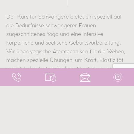
Der Kurs für Schwangere bietet ein speziell auf
die Bedürfnisse schwangerer Frauen
zugeschnittenes Yoga und eine intensive
körperliche und seelische Geburtsvorbereitung.
Wir üben yogische Atemtechniken für die Wehen,
machen spezielle Übungen, um Kraft, Elastizität
und Dehnbarkeit zu fördern. Der Schwerpunkt
liegt auf Yogaübungen, die Beweglichkeit,
Belastbarkeit, Körpergefühl und
Selbstbewußtsein verbessern. Die Atem- und
Dehnübungen bereiten optimal auf die Geburt
vor. Die dynamischenYogaübungen verbessern
die Flexibilität und Kondition. Die gehaltenen
Übungen stärken das Durchhaltevermögen. Wir